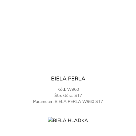
Vstavaná skriňa na mieru
Pracovné stoly na mieru
Šatník na mieru
BIELA PERLA
Kód: W960
Štruktúra: ST7
Parameter: BIELA PERLA W960 ST7