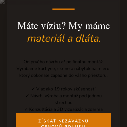
Máte víziu? My máme
materiál a dláta.
Od prvého návrhu až po finálnu montáž.
Vyrábame kuchyne, skrine a nábytok na mieru,
ktorý dokonale zapadne do vášho priestoru.
✓ Viac ako 19 rokov skúseností
✓ Návrh, výroba a montáž pod jednou
strechou
✓ Konzultácia a 3D vizualizácia zdarma
ZÍSKAŤ NEZÁVÄZNÚ
CENOVÚ PONUKU