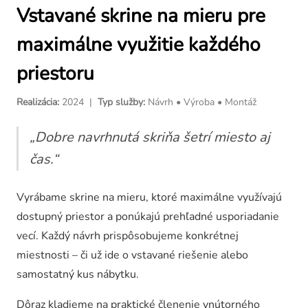
Vstavaná skriňa na mieru
Vstavané skrine na mieru pre
maximálne využitie každého
Pracovné stoly na mieru
priestoru
Šatník na mieru
Realizácia:
2024 |
Typ služby:
Návrh • Výroba • Montáž
„Dobre navrhnutá skriňa šetrí miesto aj
čas.“
Vyrábame skrine na mieru, ktoré maximálne využívajú
dostupný priestor a ponúkajú prehľadné usporiadanie
vecí. Každý návrh prispôsobujeme konkrétnej
miestnosti – či už ide o vstavané riešenie alebo
samostatný kus nábytku.
Dôraz kladieme na praktické členenie vnútorného