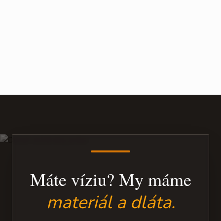
Máte víziu? My máme
materiál a dláta.