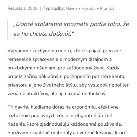
Vstavaná skriňa na mieru
Realizácia:
2026 |
Typ služby:
Návrh • Výroba • Montáž
Pracovné stoly na mieru
„Dobré stolárstvo spoznáte podľa toho, že
sa ho chcete dotknúť.“
Šatník na mieru
Vytvárame kuchyne na mieru, ktoré spájajú precízne
remeselné spracovanie s moderným dizajnom a
praktickými riešeniami pre každodenný život. Každý
projekt začína dôkladným pochopením potrieb klienta,
priestoru a jeho životného štýlu, aby výsledok nebol len
vizuálne atraktívny, ale aj maximálne funkčný.
Pri návrhu kladieme dôraz na ergonómiu, efektívne
rozloženie pracovných zón a inteligentné úložné
riešenia, ktoré zjednodušujú každodenné používanie.
Používame kvalitné materiály a overené kovania, ktoré