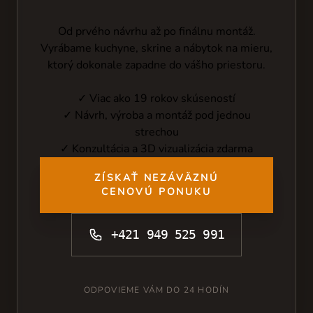
Od prvého návrhu až po finálnu montáž.
Vyrábame kuchyne, skrine a nábytok na mieru,
ktorý dokonale zapadne do vášho priestoru.
✓ Viac ako 19 rokov skúseností
✓ Návrh, výroba a montáž pod jednou
strechou
✓ Konzultácia a 3D vizualizácia zdarma
ZÍSKAŤ NEZÁVÄZNÚ
CENOVÚ PONUKU
+421 949 525 991
ODPOVIEME VÁM DO 24 HODÍN