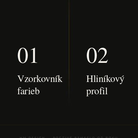
Vstavaná skriňa na mieru
Pracovné stoly na mieru
Šatník na mieru
01
02
Vzorkovník
Hliníkový
farieb
profil