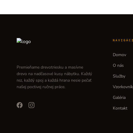
NAVIGÁC
Domov
O nás
Premieňame drevotriesku a masívne
drevo na nadčasové kusy nábytku. Každý
Služby
rez, každý spoj a každá hrana nesie pečať
našej poctivej ručnej práce.
Vzorkovník
Galéria
facebook
instagram
Kontakt