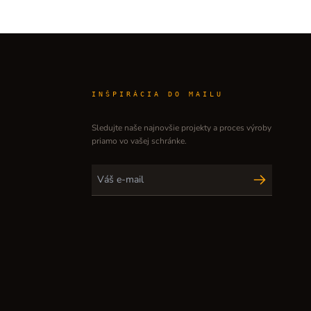
INŠPIRÁCIA DO MAILU
Sledujte naše najnovšie projekty a proces výroby
priamo vo vašej schránke.