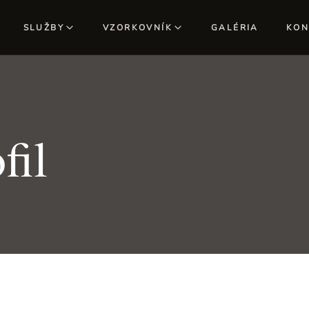
SLUŽBY
VZORKOVNÍK
GALÉRIA
KON
Kuchyne na mieru
Vzorkovník farieb
Nábytok na mieru
Hliníkový profil
Posteľ na mieru
fil
Predsieň na mieru
Vstavaná skriňa na mieru
Pracovné stoly na mieru
Šatník na mieru